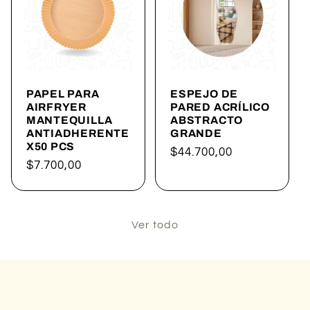
PAPEL PARA
ESPEJO DE
AIRFRYER
PARED ACRÍLICO
MANTEQUILLA
ABSTRACTO
ANTIADHERENTE
GRANDE
X50 PCS
Precio
$44.700,00
Precio
$7.700,00
habitual
habitual
Ver todo