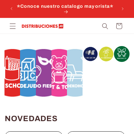
Ir
⭐Conoce nuestro catalogo mayorista⭐
directamente
al contenido
Carrito
NOVEDADES